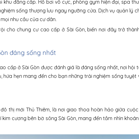
i khu đẳng cấp. Hồ bơi vô cực, phòng gym hiện đại, spa thư
i nghiệm sống thượng lưu ngay ngưỡng cửa. Dịch vụ quản lý 
 mọi nhu cầu của cư dân.
rội cho chung cư cao cấp ở Sài Gòn, biến nơi đây trở thàn
 Gòn đáng sống nhất
o cấp ở Sài Gòn được đánh giá là đáng sống nhất, nơi hội 
ch vụ, hứa hẹn mang đến cho bạn những trải nghiệm sống tuyệt 
 đô thị mới Thủ Thiêm, là nơi giao thoa hoàn hảo giữa cuộ
 trí kim cương bên bờ sông Sài Gòn, mang đến tầm nhìn khoá