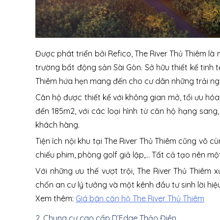
Được phát triển bởi Refico, The River Thủ Thiêm l
trường bất động sản Sài Gòn. Sở hữu thiết kế tinh t
Thiêm hứa hẹn mang đến cho cư dân những trải ng
Căn hộ được thiết kế với không gian mở, tối ưu hóa
đến 185m2, với các loại hình từ căn hộ hạng sang
khách hàng.
Tiện ích nội khu tại The River Thủ Thiêm cũng vô c
chiếu phim, phòng golf giả lập,... Tất cả tạo nên m
Với những ưu thế vượt trội, The River Thủ Thiêm
chốn an cư lý tưởng và một kênh đầu tư sinh lời hiệ
Xem thêm:
Giá bán căn hộ The River Thủ Thiêm
2. Chung cư cao cấp D’Edge Thảo Điền