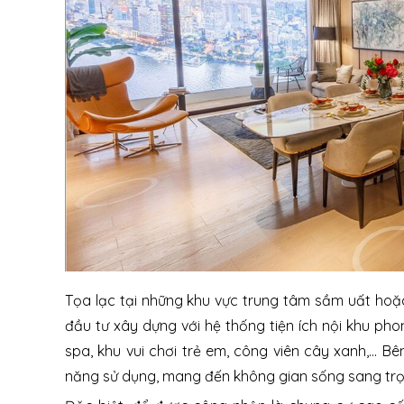
Tọa lạc tại những khu vực trung tâm sầm uất hoặ
đầu tư xây dựng với hệ thống tiện ích nội khu p
spa, khu vui chơi trẻ em, công viên cây xanh,... 
năng sử dụng, mang đến không gian sống sang trọ