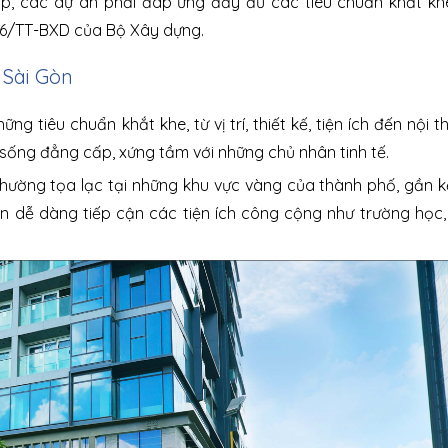
p, các dự án phải đáp ứng đầy đủ các tiêu chuẩn khắt kh
016/TT-BXD của Bộ Xây dựng.
 Sài Gòn
 tiêu chuẩn khắt khe, từ vị trí, thiết kế, tiện ích đến nội t
sống đẳng cấp, xứng tầm với những chủ nhân tinh tế.
 thường tọa lạc tại những khu vực vàng của thành phố, gần 
 dân dễ dàng tiếp cận các tiện ích công cộng như trường học