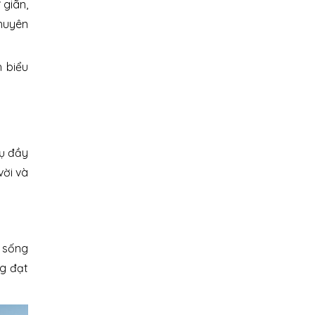
 giãn,
chuyên
h biểu
tụ đầy
vời và
c sống
ng đạt