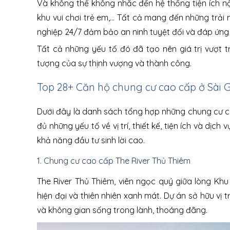
Và không thể không nhắc đến hệ thống tiện ích nộ
khu vui chơi trẻ em,... Tất cả mang đến những trả
nghiệp 24/7 đảm bảo an ninh tuyệt đối và đáp ứng
Tất cả những yếu tố đó đã tạo nên giá trị vượt t
tượng của sự thịnh vượng và thành công.
Top 28+ Căn hộ chung cư cao cấp ở Sài
Dưới đây là danh sách tổng hợp những chung cư ca
đủ những yếu tố về vị trí, thiết kế, tiện ích và dị
khả năng đầu tư sinh lời cao.
1. Chung cư cao cấp The River Thủ Thiêm
The River Thủ Thiêm, viên ngọc quý giữa lòng Khu
hiện đại và thiên nhiên xanh mát. Dự án sở hữu vị
và không gian sống trong lành, thoáng đãng.