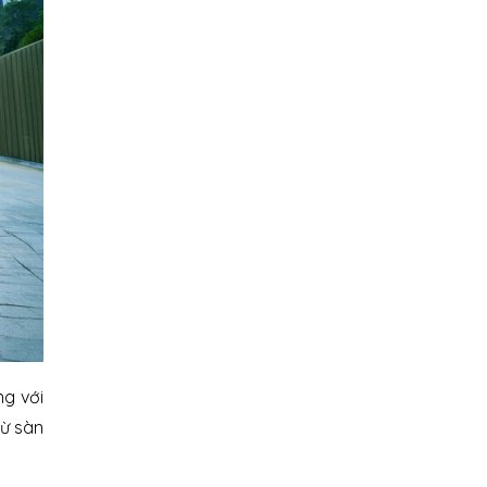
ng với
từ sàn