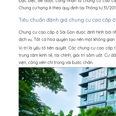
Đặc biệt, để được công nhận là chung cư cao cấ
Chung cư hạng A theo quy định tại Thông tư 31/2
Tiêu chuẩn đánh giá chung cư cao cấp ở
Chung cư cao cấp ở Sài Gòn được định hình bởi những
dịch vụ. Tất cả hòa quyện tạo nên một không gian 
Vị trí là yếu tố tiên quyết. Các chung cư cao cấp
trung tâm kinh tế, tài chính, giải trí sầm uất. Cư
viện, công viên chỉ trong vài bước chân.