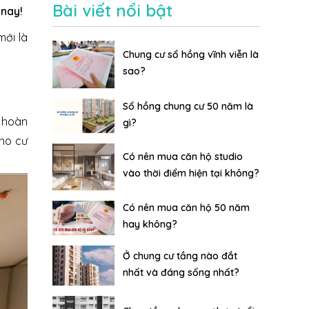
Bài viết nổi bật
 nay!
mới là
Chung cư sổ hồng vĩnh viễn là
sao?
Sổ hồng chung cư 50 năm là
p hoàn
gì?
cho cư
Có nên mua căn hộ studio
vào thời điểm hiện tại không?
Có nên mua căn hộ 50 năm
hay không?
Ở chung cư tầng nào đắt
nhất và đáng sống nhất?