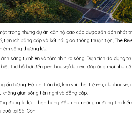
à một trong những dự án căn hộ cao cấp được săn đón nhất tr
ế, tiện ích đẳng cấp và kết nối giao thông thuận tiện, The Riv
hiệm sống thượng lưu.
 ánh sáng tự nhiên và tầm nhìn ra sông. Diện tích đa dạng t
, biệt thự hồ bơi đến penthouse/duplex, đáp ứng mọi nhu c
ùng ấn tượng. Hồ bơi tràn bờ, khu vui chơi trẻ em, clubhouse,
ột không gian sống tiện nghi và đẳng cấp.
 xứng đáng là lựa chọn hàng đầu cho những ai đang tìm ki
u quả tại Sài Gòn.