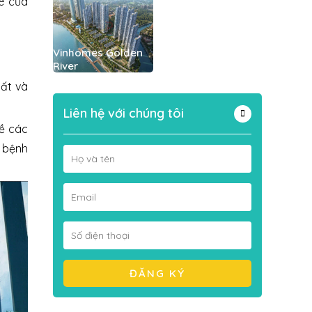
e của
Vinhomes Golden
River
hất và
Liên hệ với chúng tôi
kề các
, bệnh
*
*
*
ĐĂNG KÝ