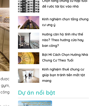
Chọn tầng chung cư hợp tuổi
để rước tài lộc vào nhà
Kinh nghiệm chọn tầng chung
cư ưng ý
Hướng căn hộ tính như thế
nào? Theo hướng cửa hay
ban công?
Bật Mí Cách Chọn Hướng Nhà
Chung Cư Theo Tuổi
Kinh nghiệm thuê chung cư
giúp bạn tránh tiền mất tật
p được
mang
g gym,
Dự án nổi bật
a công