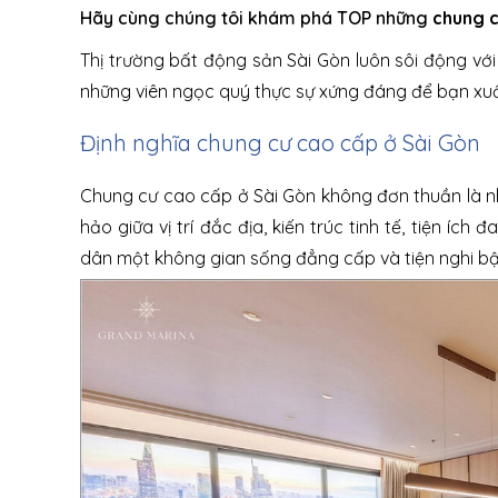
Hãy cùng chúng tôi khám phá TOP những
chung c
Thị trường bất động sản Sài Gòn luôn sôi động với
những viên ngọc quý thực sự xứng đáng để bạn xuố
Định nghĩa chung cư cao cấp ở Sài Gòn
Chung cư cao cấp ở Sài Gòn không đơn thuần là nhữ
hảo giữa vị trí đắc địa, kiến trúc tinh tế, tiện í
dân một không gian sống đẳng cấp và tiện nghi bậ