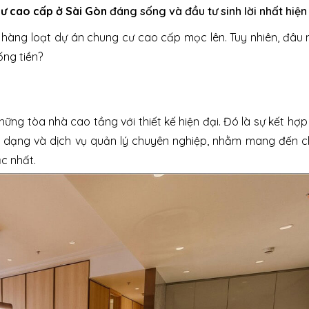
ư cao cấp ở Sài Gòn
đáng sống và đầu tư sinh lời nhất hiện
 hàng loạt dự án chung cư cao cấp mọc lên. Tuy nhiên, đâu 
ng tiền?
ng tòa nhà cao tầng với thiết kế hiện đại. Đó là sự kết hợ
ch đa dạng và dịch vụ quản lý chuyên nghiệp, nhằm mang đến 
c nhất.