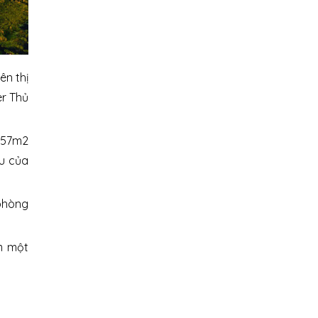
ên thị
er Thủ
ừ 57m2
ầu của
 phòng
ếm một