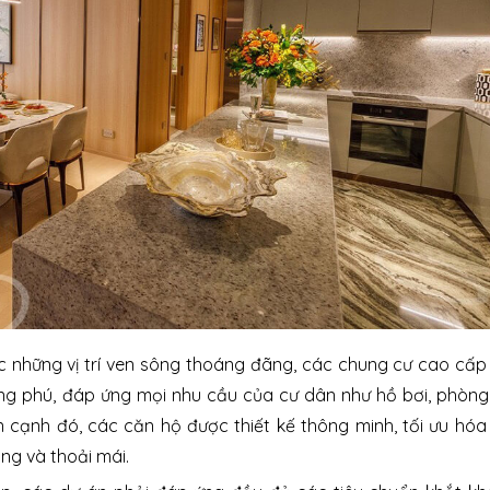
c những vị trí ven sông thoáng đãng, các chung cư cao cấ
hong phú, đáp ứng mọi nhu cầu của cư dân như hồ bơi, phòn
Bên cạnh đó, các căn hộ được thiết kế thông minh, tối ưu hó
ng và thoải mái.