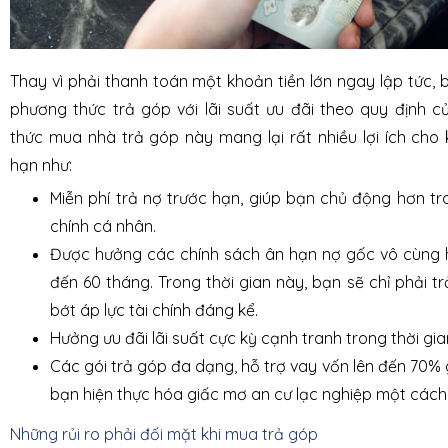
Thay vì phải thanh toán một khoản tiền lớn ngay lập tức, 
phương thức trả góp với lãi suất ưu đãi theo quy định c
thức mua nhà trả góp này mang lại rất nhiều lợi ích cho
hạn như:
Miễn phí trả nợ trước hạn, giúp bạn chủ động hơn tro
chính cá nhân.
Được hưởng các chính sách ân hạn nợ gốc vô cùng h
đến 60 tháng. Trong thời gian này, bạn sẽ chỉ phải tr
bớt áp lực tài chính đáng kể.
Hưởng ưu đãi lãi suất cực kỳ cạnh tranh trong thời gi
Các gói trả góp đa dạng, hỗ trợ vay vốn lên đến 70% g
bạn hiện thực hóa giấc mơ an cư lạc nghiệp một cách
Những rủi ro phải đối mặt khi mua trả góp