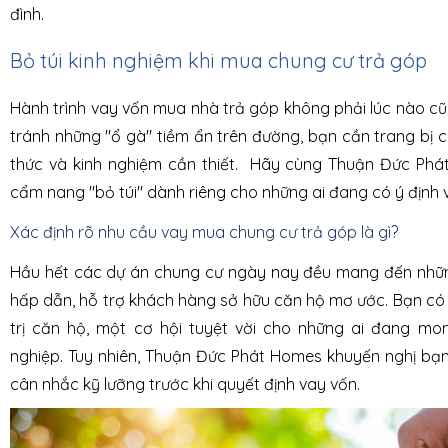
đình.
Bỏ túi kinh nghiệm khi mua chung cư trả góp
Hành trình vay vốn mua nhà trả góp không phải lúc nào c
tránh những "ổ gà" tiềm ẩn trên đường, bạn cần trang bị 
thức và kinh nghiệm cần thiết. Hãy cùng Thuận Đức Ph
cẩm nang "bỏ túi" dành riêng cho những ai đang có ý định
Xác định rõ nhu cầu vay mua chung cư trả góp là gì?
Hầu hết các dự án chung cư ngày nay đều mang đến những
hấp dẫn, hỗ trợ khách hàng sở hữu căn hộ mơ ước. Bạn có 
trị căn hộ, một cơ hội tuyệt vời cho những ai đang m
nghiệp. Tuy nhiên, Thuận Đức Phát Homes khuyến nghị bạn
cân nhắc kỹ lưỡng trước khi quyết định vay vốn.