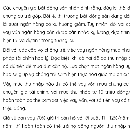
Các chuyên gia bất động sản nhận định rằng, đây là thời
chung cư trả góp. Bởi lẽ, thị trường bất động sản đang dần
lãi suất ngân hàng có xu hướng giảm. Tuy nhiên, đối với cá
vay vốn ngân hàng cần được cân nhắc kỹ lưỡng, dựa trên 
hiện tại và dự tính trong tương lai.
Đối với các cặp vợ chồng trẻ, việc vay ngân hàng mua nhà 
pháp tài chính hợp lý. Đặc biệt, khi cả hai đã có thu nhập
có đủ tiền để mua đứt căn hộ. Lựa chọn một ngân hàng uy 
hợp sẽ giúp vợ chồng trẻ sớm hiện thực hóa giấc mơ an cư 
Vậy mức thu nhập nào thì có thể vay vốn mua chung cư
chuyên gia tài chính, với mức thu nhập từ 10 triệu đồng
hoàn toàn có thể xem xét việc vay vốn, với số tiền vay có t
triệu đồng.
Giả sử bạn vay 70% giá trị căn hộ với lãi suất 11 - 12%/nă
năm, thì hoàn toàn có thể trả nợ bằng nguồn thu nhập 