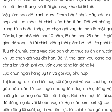
lãi suất "leo thang" và thời gian vay kéo dài lê thê.
Vậy làm sao để tránh được "cạm bẫy" này? Hãy xác địn
hợp với sức khỏe tài chính của bản thân. Đối với những
trung bình hoặc thấp, lựa chọn gói vay dài hạn là một qu
Các kỳ hạn phổ biến như 10 năm, 15 năm hay 25 năm sẽ gi
gian để xoay sở tài chính, đồng thời giảm bớt số tiền phải 
Tuy nhiên, nếu công việc của bạn chưa thực sự ổn định, cầ
khi lựa chọn gói vay dài hạn. Bởi vì, thời gian vay càng dài,
càng lớn và chi phí vay vốn cũng tăng lên đáng kể.
Lựa chọn ngân hàng uy tín và gói vay phù hợp
Thị trường tài chính hiện nay sôi động với vô vàn chương t
góp hấp dẫn từ các ngân hàng lớn. Tuy nhiên, đừng vộ
những lời quảng cáo "lãi suất thấp". Bởi trên thực tế, lãi
đã đồng nghĩa với khoản vay rẻ. Bạn cần xem xét kỹ các
biến động lãi suất, uy tín và tiềm lực tài chính của ngân hàn