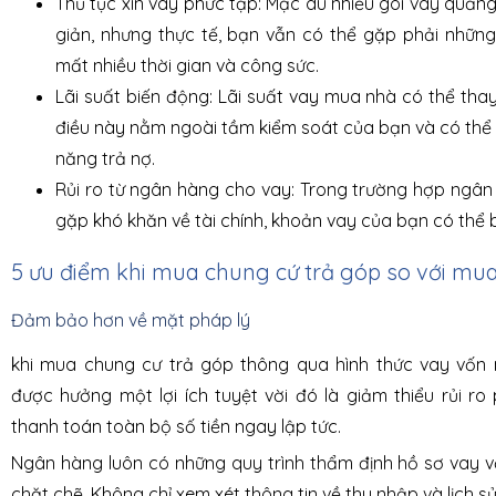
Thủ tục xin vay phức tạp: Mặc dù nhiều gói vay quảng
giản, nhưng thực tế, bạn vẫn có thể gặp phải những
mất nhiều thời gian và công sức.
Lãi suất biến động: Lãi suất vay mua nhà có thể thay 
điều này nằm ngoài tầm kiểm soát của bạn và có thể
năng trả nợ.
Rủi ro từ ngân hàng cho vay: Trong trường hợp ngân
gặp khó khăn về tài chính, khoản vay của bạn có thể 
5 ưu điểm khi mua chung cứ trả góp so với mu
Đảm bảo hơn về mặt pháp lý
khi mua chung cư trả góp thông qua hình thức vay vốn
được hưởng một lợi ích tuyệt vời đó là giảm thiểu rủi ro 
thanh toán toàn bộ số tiền ngay lập tức.
Ngân hàng luôn có những quy trình thẩm định hồ sơ vay 
chặt chẽ. Không chỉ xem xét thông tin về thu nhập và lịch s