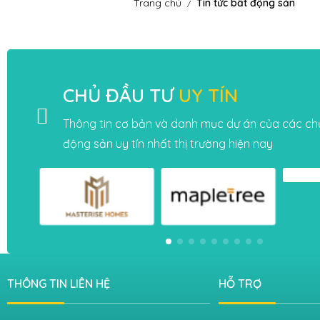
Trang chủ
Tin tức bất động sản
/
CHỦ ĐẦU TƯ
UY TÍN
Thông tin cơ bản và danh mục dự án của các ch
động sản uy tín nhất thị trường hiện nay
THÔNG TIN LIÊN HỆ
HỖ TRỢ