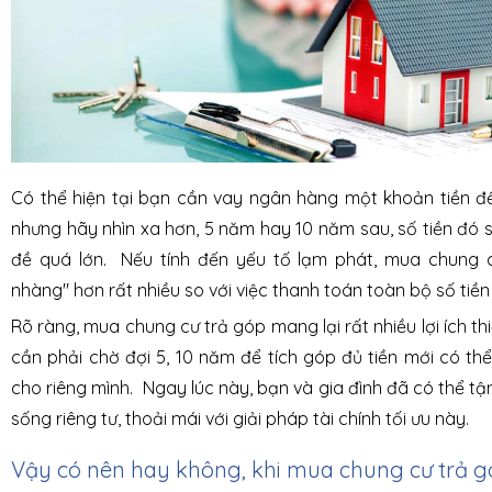
Có thể hiện tại bạn cần vay ngân hàng một khoản tiền đ
nhưng hãy nhìn xa hơn, 5 năm hay 10 năm sau, số tiền đó 
đề quá lớn. Nếu tính đến yếu tố lạm phát, mua chung 
nhàng" hơn rất nhiều so với việc thanh toán toàn bộ số tiền
Rõ ràng, mua chung cư trả góp mang lại rất nhiều lợi ích t
cần phải chờ đợi 5, 10 năm để tích góp đủ tiền mới có t
cho riêng mình. Ngay lúc này, bạn và gia đình đã có thể t
sống riêng tư, thoải mái với giải pháp tài chính tối ưu này.
Vậy có nên hay không, khi mua chung cư trả 