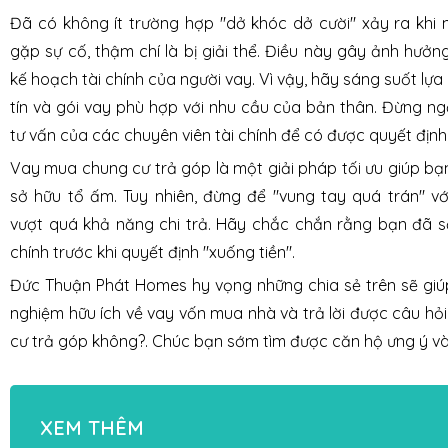
Đã có không ít trường hợp "dở khóc dở cười" xảy ra khi
gặp sự cố, thậm chí là bị giải thể. Điều này gây ảnh hưở
kế hoạch tài chính của người vay. Vì vậy, hãy sáng suốt lự
tín và gói vay phù hợp với nhu cầu của bản thân. Đừng n
tư vấn của các chuyên viên tài chính để có được quyết địn
Vay mua chung cư trả góp là một giải pháp tối ưu giúp bạn
sở hữu tổ ấm. Tuy nhiên, đừng để "vung tay quá trán" v
vượt quá khả năng chi trả. Hãy chắc chắn rằng bạn đã s
chính trước khi quyết định "xuống tiền".
Đức Thuận Phát Homes hy vọng những chia sẻ trên sẽ giú
nghiệm hữu ích về vay vốn mua nhà và trả lời được câu hỏ
cư trả góp không?
. Chúc bạn sớm tìm được căn hộ ưng ý và
XEM THÊM