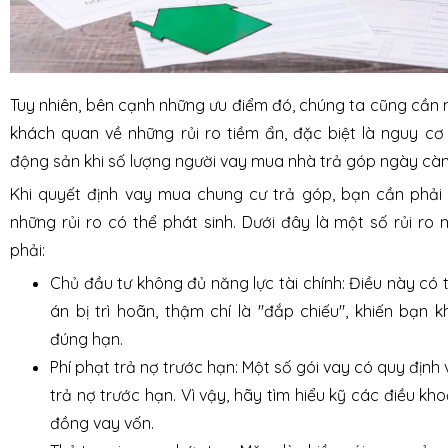
Tuy nhiên, bên cạnh những ưu điểm đó, chúng ta cũng cần
khách quan về những rủi ro tiềm ẩn, đặc biệt là nguy c
động sản khi số lượng người vay mua nhà trả góp ngày cà
Khi quyết định vay mua chung cư trả góp, bạn cần phải
những rủi ro có thể phát sinh. Dưới đây là một số rủi r
phải:
Chủ đầu tư không đủ năng lực tài chính: Điều này có 
án bị trì hoãn, thậm chí là "đắp chiếu", khiến bạn
đúng hạn.
Phí phạt trả nợ trước hạn: Một số gói vay có quy định
trả nợ trước hạn. Vì vậy, hãy tìm hiểu kỹ các điều kh
đồng vay vốn.