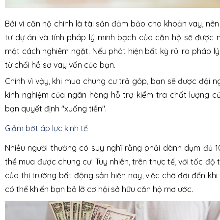
Bởi vì căn hộ chính là tài sản đảm bảo cho khoản vay, nên
tư dự án và tính pháp lý minh bạch của căn hộ sẽ được 
một cách nghiêm ngặt. Nếu phát hiện bất kỳ rủi ro pháp l
từ chối hồ sơ vay vốn của bạn.
Chính vì vậy, khi mua chung cư trả góp, bạn sẽ được đội n
kinh nghiệm của ngân hàng hỗ trợ kiểm tra chất lượng củ
bạn quyết định "xuống tiền".
Giảm bớt áp lực kinh tế
Nhiều người thường có suy nghĩ rằng phải dành dụm đủ 1
thể mua được chung cư. Tuy nhiên, trên thực tế, với tốc độ
của thị trường bất động sản hiện nay, việc chờ đợi đến khi 
có thể khiến bạn bỏ lỡ cơ hội sở hữu căn hộ mơ ước.