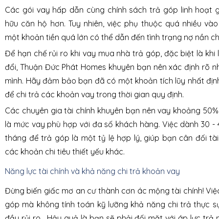
Các gói vay hấp dẫn cùng chính sách trả góp linh hoạt 
hữu căn hộ hơn. Tuy nhiên, việc phụ thuộc quá nhiều và
một khoản tiền quá lớn có thể dẫn đến tình trạng nợ nần c
Để hạn chế rủi ro khi vay mua nhà trả góp, đặc biệt là khi 
đổi, Thuận Đức Phát Homes khuyên bạn nên xác định rõ n
mình. Hãy đảm bảo bạn đã có một khoản tích lũy nhất địn
để chi trả các khoản vay trong thời gian quy định.
Các chuyên gia tài chính khuyên bạn nên vay khoảng 50% 
là mức vay phù hợp với đa số khách hàng. Việc dành 30 -
tháng để trả góp là một tỷ lệ hợp lý, giúp bạn cân đối t
các khoản chi tiêu thiết yếu khác.
Năng lực tài chính và khả năng chi trả khoản vay
Đừng biến giấc mơ an cư thành cơn ác mộng tài chính! Vi
góp mà không tính toán kỹ lưỡng khả năng chi trả thực s
đầy rủi ro. Hậu quả là bạn sẽ phải đối mặt với áp lực trả