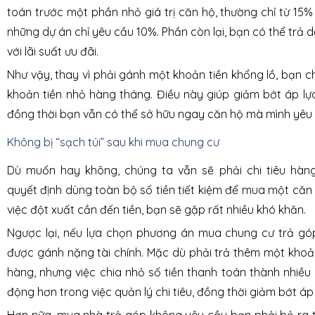
toán trước một phần nhỏ giá trị căn hộ, thường chỉ từ 15%
những dự án chỉ yêu cầu 10%. Phần còn lại, bạn có thể trả 
với lãi suất ưu đãi.
Như vậy, thay vì phải gánh một khoản tiền khổng lồ, bạn ch
khoản tiền nhỏ hàng tháng. Điều này giúp giảm bớt áp lực
đồng thời bạn vẫn có thể sở hữu ngay căn hộ mà mình yêu 
Không bị “sạch túi” sau khi mua chung cư
Dù muốn hay không, chúng ta vẫn sẽ phải chi tiêu hàn
quyết định dùng toàn bộ số tiền tiết kiệm để mua một căn c
việc đột xuất cần đến tiền, bạn sẽ gặp rất nhiều khó khăn.
Ngược lại, nếu lựa chọn phương án mua chung cư trả gó
được gánh nặng tài chính. Mặc dù phải trả thêm một khoả
hàng, nhưng việc chia nhỏ số tiền thanh toán thành nhiều
động hơn trong việc quản lý chi tiêu, đồng thời giảm bớt áp l
Hơn nữa, mua nhà trả góp không yêu cầu bạn phải bỏ ra t