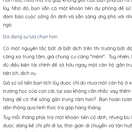
lũy. Nhờ đó, bạn vẫn có một khoản tiền dự phòng để sử d
đảm bảo cuộc sống ổn định và sẵn sàng ứng phó với nh
ngờ.
Đa dạng sự lựa chọn hơn
Có một nguyên tắc bất di bất dịch trên thị trường bất động
càng xa trung tâm, giá chung cư càng "mềm". Tuy nhiên, 
đủ điều kiện tài chính để sở hữu ngay một căn hộ gần tr
tiện ích, dịch vụ.
Giả sử số tiền bạn tích lũy được chỉ đủ mua một căn hộ ở x
trường học của con cái, tại sao không cân nhắc vay thêm
hàng để có thể sống gần trung tâm hơn? Bạn hoàn toàn
dần thông qua hình thức trả góp hàng tháng.
Tuy mỗi tháng phải trả một khoản tiền cố định, nhưng bù lạ
được đáng kể chi phí đi lại, thời gian di chuyển và tận 