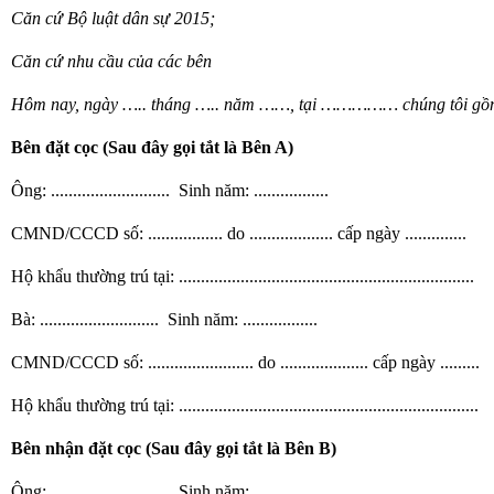
Căn cứ Bộ luật dân sự 2015;
Căn cứ nhu cầu của các bên
Hôm nay, ngày ….. tháng ….. năm ……, tại …………… chúng tôi gồ
Bên đặt cọc (Sau đây gọi tắt là Bên A)
Ông: ........................... Sinh năm: .................
CMND/CCCD số: ................. do ................... cấp ngày ..............
Hộ khẩu thường trú tại: ...................................................................
Bà: ........................... Sinh năm: .................
CMND/CCCD số: ........................ do .................... cấp ngày .........
Hộ khẩu thường trú tại: ....................................................................
Bên nhận đặt cọc (Sau đây gọi tắt là Bên B)
Ông: ........................... Sinh năm: .................