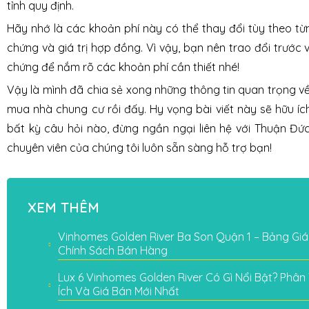
tỉnh quy định.
Hãy nhớ là các khoản phí này có thể thay đổi tùy theo t
chứng và giá trị hợp đồng. Vì vậy, bạn nên trao đổi trước
chứng để nắm rõ các khoản phí cần thiết nhé!
Vậy là mình đã chia sẻ xong những thông tin quan trọng 
mua nhà chung cư rồi đấy. Hy vọng bài viết này sẽ hữu í
bất kỳ câu hỏi nào, đừng ngần ngại liên hệ với Thuận Đứ
chuyên viên của chúng tôi luôn sẵn sàng hỗ trợ bạn!
XEM THÊM
Vinhomes Golden River Ba Son Quận 1 – Bảng Giá
Chính Sách Bán Hàng
Lux 6 Vinhomes Golden River Có Gì Nổi Bật? Phân Tí
Ích Và Giá Bán Mới Nhất