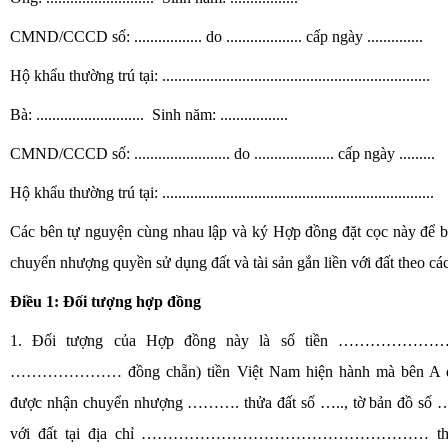
CMND/CCCD số: ................. do ................... cấp ngày ..............
Hộ khẩu thường trú tại: ...................................................................
Bà: ........................... Sinh năm: .................
CMND/CCCD số: ........................ do .................... cấp ngày .........
Hộ khẩu thường trú tại: ....................................................................
Các bên tự nguyện cùng nhau lập và ký Hợp đồng đặt cọc này để b
chuyển nhượng quyền sử dụng đất và tài sản gắn liền với đất theo các
Điều 1: Đối tượng hợp đồng
1. Đối tượng của Hợp đồng này là số tiền ………………… 
………………… đồng chẵn) tiền Việt Nam hiện hành mà bên A đặ
được nhận chuyển nhượng ………. thửa đất số ….., tờ bản đồ số ……
với đất tại địa chỉ ……………………………………………… theo 