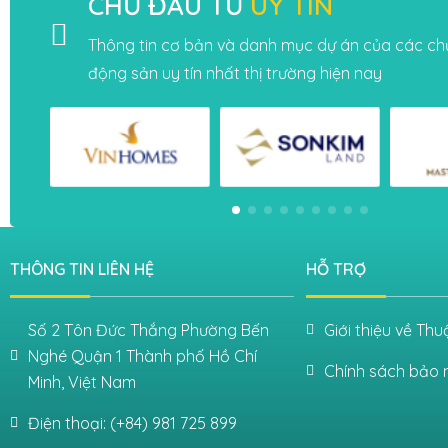
CHỦ ĐẦU TƯ
UY TÍN
Thông tin cơ bản và danh mục dự án của các ch
động sản uy tín nhất thị trường hiện nay
THÔNG TIN LIÊN HỆ
HỖ TRỢ
Số 2 Tôn Đức Thắng Phường Bến
Giới thiệu về Th
Nghé Quận 1 Thành phố Hồ Chí
Chính sách bảo 
Minh, Việt Nam
Điện thoại: (+84) 981 725 899