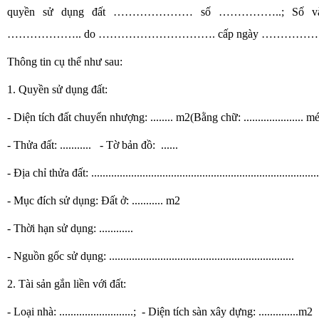
quyền sử dụng đất ………………… số ……………..; Số và
……………….. do …………………………. cấp ngày ……………
Thông tin cụ thể như sau:
1. Quyền sử dụng đất:
- Diện tích đất chuyển nhượng: ........ m2(Bằng chữ: ..................... 
- Thửa đất:
...........
- Tờ bản đồ:
......
- Địa chỉ thửa đất: ................................................................................
- Mục đích sử dụng: Đất ở: ........... m2
- Thời hạn sử dụng: ............
- Nguồn gốc sử dụng: .................................................................
2. Tài sản gắn liền với đất:
- Loại nhà: ..........................; - Diện tích sàn xây dựng: ..............m2