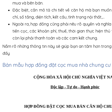
mua và bên bán.
Đặc biệt, cần mô tả chi tiết về căn hộ mà bạn muố
chỉ, số tầng, diện tích, kết cấu, tình trạng nội thất,...
Ngoài ra, hợp đồng cũng phải nêu rõ quyền và nghĩa
tiền cọc, các khoản phí, thuế, thời gian thực hiện thủ 
còn lại phải thanh toán và các cam kết chung.
Nắm rõ những thông tin này sẽ giúp bạn an tâm hơn trong 
đấy
Bản mẫu hợp đồng đặt cọc mua nhà chung cư
CỘNG HÒA XÃ HỘI CHỦ NGHĨA VIỆT N
Độc lập - Tự do - Hạnh phúc
HỢP ĐỒNG ĐẶT CỌC MUA BÁN CĂN HỘ CH