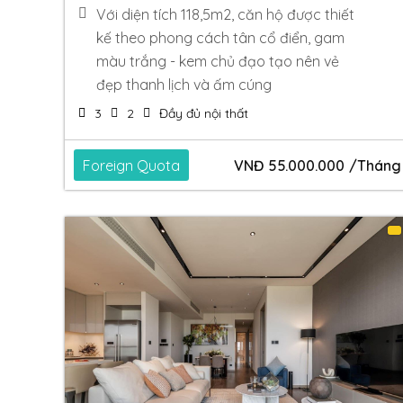
Với diện tích 118,5m2, căn hộ được thiết
kế theo phong cách tân cổ điển, gam
màu trắng - kem chủ đạo tạo nên vẻ
đẹp thanh lịch và ấm cúng
3
2
Đầy đủ nội thất
Foreign Quota
VNĐ
55.000.000
/Tháng