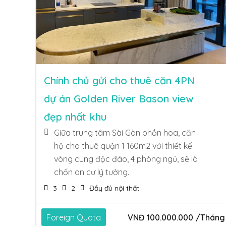
Chính chủ gửi cho thuê căn 4PN
dự án Golden River Bason view
đẹp nhất khu
Giữa trung tâm Sài Gòn phồn hoa, căn
hộ cho thuê quận 1 160m2 với thiết kế
vòng cung độc đáo, 4 phòng ngủ, sẽ là
chốn an cư lý tưởng.
3
2
Đầy đủ nội thất
Foreign Quota
VNĐ
100.000.000
/Tháng