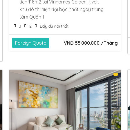
tích 118m2 tại Vinhomes Golden River,
khu đô thị hiện đại bậc nhất ngay trung
tâm Quận 1
3
2
Đầy đủ nội thất
Foreign Quota
VNĐ
55.000.000
/Tháng