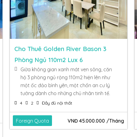
Cho Thuê Golden River Bason 3
Phòng Ngủ 110m2 Lux 6
Giữa không gian xanh mát ven sông, căn
hộ 3 phòng ngủ rộng 110m2 hiện lên như
một ốc đảo bình yên, một chốn an cư lý
tưởng dành cho những chủ nhân tinh tế.
4
2
Đầy đủ nội thất
Foreign Quota
VNĐ
45.000.000
/Tháng