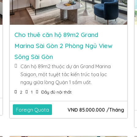
Cho thuê căn hộ 89m2 Grand
Marina Sài Gòn 2 Phòng Ngủ View
Sông Sài Gòn
Căn hộ 89m2 thuộc dự án Grand Marina
Saigon, một tuyệt tác kiến trúc tọa lạc
ngay giữa lòng Quận 1 sầm uất.
2
1
Đầy đủ nội thất
Foreign Quota
VNĐ
85.000.000
/Tháng