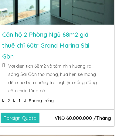
Căn hộ 2 Phòng Ngủ 68m2 giá
thuê chỉ 60tr Grand Marina Sài
Gòn
Với diện tích 68m2 và tầm nhìn hướng ra
sông Sài Gòn thơ mộng, hứa hẹn sẽ mang
đến cho bạn những trải nghiệm sống đẳng
cấp chưa từng có.
2
1
Phòng trống
Foreign Quota
VNĐ
60.000.000
/Tháng