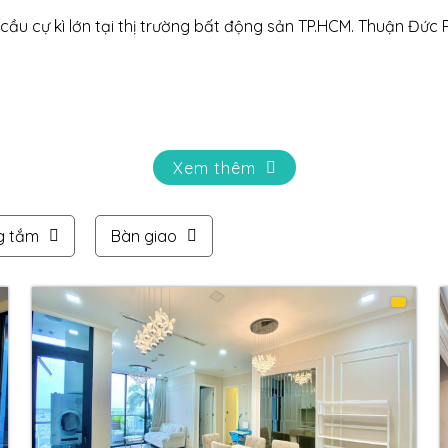
ầu cự kì lớn tại thị trường bất động sản TP.HCM. Thuận Đức 
Xem thêm
g tắm
Bàn giao