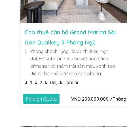
Cho thuê căn hộ Grand Marina Sài
Gòn Dualkey 3 Phòng Ngủ
Phòng khách rộng rãi với thiết kế hiện
đại. Bộ sofa lớn màu be kết hợp cùng
armchair và thảm trải sàn màu xanh tạo
điểm nhấn nổi bật cho căn phòng
3
2
Đầy đủ nội thất
Foreign Quota
VNĐ
208.000.000
/Tháng