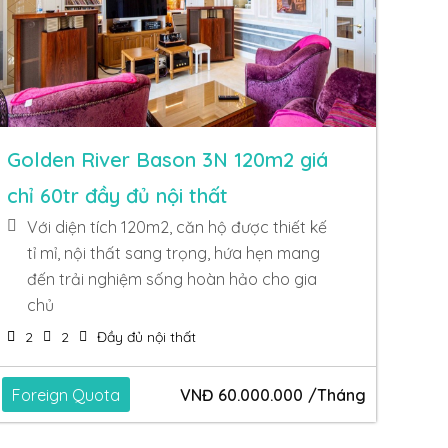
Golden River Bason 3N 120m2 giá
chỉ 60tr đầy đủ nội thất
Với diện tích 120m2, căn hộ được thiết kế
tỉ mỉ, nội thất sang trọng, hứa hẹn mang
đến trải nghiệm sống hoàn hảo cho gia
chủ
2
2
Đầy đủ nội thất
Foreign Quota
VNĐ
60.000.000
/Tháng