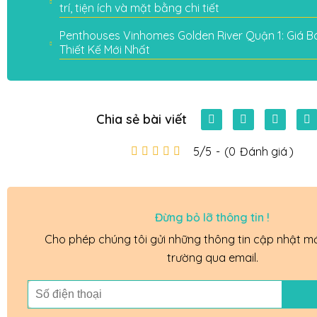
trí, tiện ích và mặt bằng chi tiết
Penthouses Vinhomes Golden River Quận 1: Giá Bá
Thiết Kế Mới Nhất
Chia sẻ bài viết
5/5
-
(0
Đánh giá
)
Đừng bỏ lỡ thông tin !
Cho phép chúng tôi gửi những thông tin cập nhật mới
trường qua email.