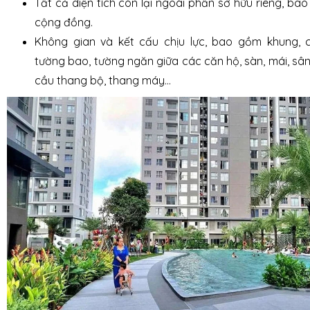
Tất cả diện tích còn lại ngoài phần sở hữu riêng, ba
cộng đồng.
Không gian và kết cấu chịu lực, bao gồm khung, cộ
tường bao, tường ngăn giữa các căn hộ, sàn, mái, sân
cầu thang bộ, thang máy…