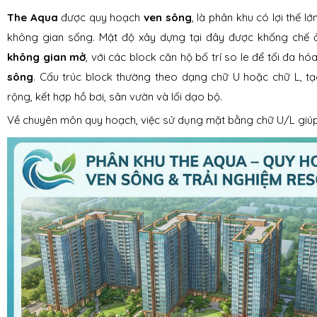
The Aqua
được quy hoạch
ven sông
, là phân khu có lợi thế l
không gian sống. Mật độ xây dựng tại đây được khống chế
không gian mở
, với các block căn hộ bố trí so le để tối đa hó
sông
. Cấu trúc block thường theo dạng chữ U hoặc chữ L, t
rộng, kết hợp hồ bơi, sân vườn và lối dạo bộ.
Về chuyên môn quy hoạch, việc sử dụng mặt bằng chữ U/L giúp