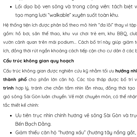
Lối dạo bộ ven sông và trong công viên: tách biệt vớ
tạo mạng lưới “walkable” xuyên suốt toàn khu.
Hệ thống tiện ích được phân bổ theo mô hình “đa lõi” thay vì tậ
gồm: hồ bơi, sân thể thao, khu vui chơi trẻ em, khu BBQ, c
vườn cảnh quan trên mái podium… Cách bố trí này giúp giảm t
ích, đồng thời rút ngắn khoảng cách tiếp cận cho cư dân ở các 
Cấu trúc không gian quy hoạch
Cấu trúc không gian được nghiên cứu kỹ nhằm tối ưu
hướng nhì
thành phố
cho phần lớn căn hộ. Các tòa tháp được bố trí 
trình
hợp lý, tránh che chắn tầm nhìn lẫn nhau, đồng thời t
gió sông Sài Gòn luân chuyển. Về mặt chuyên môn, có thể nhậ
tắc thiết kế chính:
Ưu tiên trục nhìn chính hướng về sông Sài Gòn và t
Bến Bạch Đằng.
Giảm thiểu căn hộ “hướng xấu” (hướng tây nắng gắt,