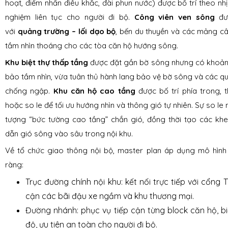
hoạt, điểm nhấn điêu khắc, đài phun nước) được bố trí theo nhịp
nghiệm liên tục cho người đi bộ.
Công viên ven sông
đượ
với
quảng trường – lối dạo bộ
, bến du thuyền và các mảng c
tầm nhìn thoáng cho các tòa căn hộ hướng sông.
Khu biệt thự thấp tầng
được đặt gần bờ sông nhưng có khoảng
bảo tầm nhìn, vừa tuân thủ hành lang bảo vệ bờ sông và các qu
chống ngập.
Khu căn hộ cao tầng
được bố trí phía trong,
hoặc so le để tối ưu hướng nhìn và thông gió tự nhiên. Sự so le 
tượng “bức tường cao tầng” chắn gió, đồng thời tạo các khe
dẫn gió sông vào sâu trong nội khu.
Về tổ chức giao thông nội bộ, master plan áp dụng mô hìn
ràng:
Trục đường chính nội khu: kết nối trực tiếp với cổng 
cận các bãi đậu xe ngầm và khu thương mại.
Đường nhánh: phục vụ tiếp cận từng block căn hộ, bi
độ, ưu tiên an toàn cho người đi bộ.