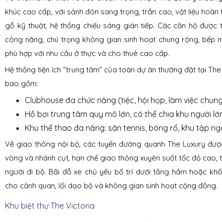
khúc cao cấp, với sảnh đón sang trọng, trần cao, vật liệu hoàn t
gỗ kỹ thuật, hệ thống chiếu sáng gián tiếp. Các căn hộ được
công năng, chú trọng không gian sinh hoạt chung rộng, bếp 
phù hợp với nhu cầu ở thực và cho thuê cao cấp.
Hệ thống tiện ích “trung tâm” của toàn dự án thường đặt tại The
bao gồm:
Clubhouse đa chức năng (tiệc, hội họp, làm việc chun
Hồ bơi trung tâm quy mô lớn, có thể chia khu người lớ
Khu thể thao đa năng: sân tennis, bóng rổ, khu tập ngo
Về giao thông nội bộ, các tuyến đường quanh The Luxury đượ
vòng và nhánh cụt, hạn chế giao thông xuyên suốt tốc độ cao, 
người đi bộ. Bãi đỗ xe chủ yếu bố trí dưới tầng hầm hoặc khối
cho cảnh quan, lối dạo bộ và không gian sinh hoạt cộng đồng.
Khu biệt thự The Victoria