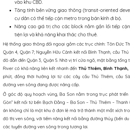
vào khu CBD.
Tăng tính bền vững giao thông (transit-oriented dev
cư dân có thể tiếp cận metro trong bán kính đi bộ.
Nâng cao giá trị cho các block nằm gần lối tiếp cậ
tiện lợi và khả năng khai thác cho thuê.
Hệ thống giao thông đối ngoại gồm các trục chính: Tôn Đức Th
Quận 4, Quận 7; Nguyễn Hữu Cảnh kết nối Bình Thạnh, cầu Thủ 
đô dẫn đến Quận 3, Quận 5. Nhờ vị trí cửa ngõ, mặt bằng tổng
River có khả năng liên kết nhanh đến
Thủ Thiêm, Bình Thạnh,
phút, đồng thời hưởng lợi từ các cây cầu Thủ Thiêm, cầu S
đường ven sông đang được nâng cấp.
Ở góc độ quy hoạch vùng, Ba Son nằm trong trục phát triển 
Gòn” kết nối từ bến Bạch Đằng – Ba Son – Thủ Thiêm – Thanh 
án không chỉ là một khu ở đơn lẻ mà trở thành một mắt xích tr
đô thị ven sông, với tiềm năng kết nối bằng đường thủy (bến du 
các tuyến đường ven sông trong tương lai.