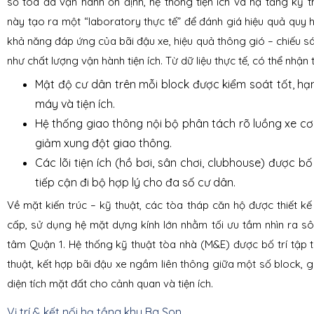
số tòa đã vận hành ổn định, hệ thống tiện ích và hạ tầng kỹ t
này tạo ra một “laboratory thực tế” để đánh giá hiệu quả quy 
khả năng đáp ứng của bãi đậu xe, hiệu quả thông gió – chiếu s
như chất lượng vận hành tiện ích. Từ dữ liệu thực tế, có thể nhận 
Mật độ cư dân trên mỗi block được kiểm soát tốt, hạ
máy và tiện ích.
Hệ thống giao thông nội bộ phân tách rõ luồng xe cơ g
giảm xung đột giao thông.
Các lõi tiện ích (hồ bơi, sân chơi, clubhouse) được bố 
tiếp cận đi bộ hợp lý cho đa số cư dân.
Về mặt kiến trúc – kỹ thuật, các tòa tháp căn hộ được thiết k
cấp, sử dụng hệ mặt dựng kính lớn nhằm tối ưu tầm nhìn ra s
tâm Quận 1. Hệ thống kỹ thuật tòa nhà (M&E) được bố trí tập t
thuật, kết hợp bãi đậu xe ngầm liên thông giữa một số block, g
diện tích mặt đất cho cảnh quan và tiện ích.
Vị trí & kết nối hạ tầng khu Ba Son