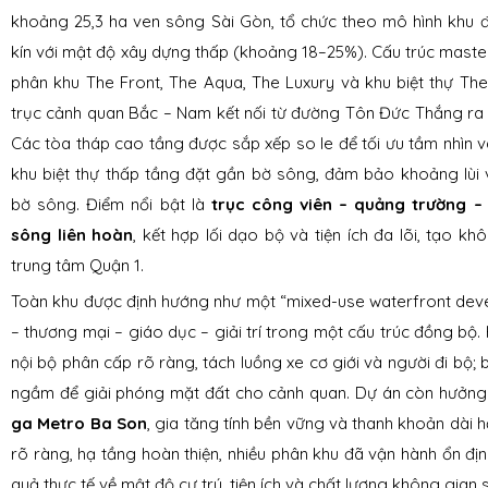
Mua Bán Căn Hộ Khác
Cho Thuê Căn Hộ Quận Bình Thạnh
Đăng Kí Tạm Trú
Biệt thự The Victoria Vinhomes Golden River
Mua bán Empire City
Mua bán Central Park Tân Cảng
Thuê Aqua 4
Cho thuê The River
khoảng 25,3 ha ven sông Sài Gòn, tổ chức theo mô hình khu 
kín với mật độ xây dựng thấp (khoảng 18–25%). Cấu trúc master
Cho Thuê Căn Hộ Khác
Dịch Vụ Vệ Sinh
Shophouse
Mua bán LandMark 81
Thuê Biệt thự The Victoria Vinhomes Golden River
Cho thuê Empire City
Cho thuê Central Park Tân Cảng
phân khu The Front, The Aqua, The Luxury và khu biệt thự The 
trục cảnh quan Bắc – Nam kết nối từ đường Tôn Đức Thắng ra
Sử Dụng Tiện Ích
Penhouse - Duplex
Thuê Shophouse Vinhomes Golden River
Cho thuê LandMark 81
Các tòa tháp cao tầng được sắp xếp so le để tối ưu tầm nhìn v
Đăng Kí Gửi Xe
Căn hộ chung cư
Thuê Penhouse - Duplex Vinhomes Golden River
khu biệt thự thấp tầng đặt gần bờ sông, đảm bảo khoảng lùi
bờ sông. Điểm nổi bật là
trục công viên – quảng trường –
Dịch Vụ Thông Báo Phí
Thuê Căn hộ chung cư Vinhomes Golden River
sông liên hoàn
, kết hợp lối dạo bộ và tiện ích đa lõi, tạo k
trung tâm Quận 1.
Toàn khu được định hướng như một “mixed-use waterfront deve
– thương mại – giáo dục – giải trí trong một cấu trúc đồng bộ
nội bộ phân cấp rõ ràng, tách luồng xe cơ giới và người đi bộ; 
ngầm để giải phóng mặt đất cho cảnh quan. Dự án còn hưởng
ga Metro Ba Son
, gia tăng tính bền vững và thanh khoản dài 
rõ ràng, hạ tầng hoàn thiện, nhiều phân khu đã vận hành ổn địn
quả thực tế về mật độ cư trú, tiện ích và chất lượng không gian 