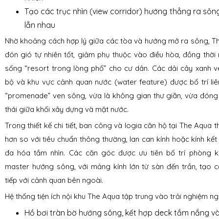
Tạo các trục nhìn (view corridor) hướng thẳng ra sôn
lẫn nhau
Nhờ khoảng cách hợp lý giữa các tòa và hướng mở ra sông, T
đón gió tự nhiên tốt, giảm phụ thuộc vào điều hòa, đồng thời 
sống “resort trong lòng phố” cho cư dân. Các dải cây xanh 
bộ và khu vực cảnh quan nước (water feature) được bố trí liê
“promenade” ven sông, vừa là không gian thư giãn, vừa đóng 
thái giữa khối xây dựng và mặt nước.
Trong thiết kế chi tiết, ban công và logia căn hộ tại The Aqu
hơn so với tiêu chuẩn thông thường, lan can kính hoặc kính kết 
đa hóa tầm nhìn. Các căn góc được ưu tiên bố trí phòng 
master hướng sông, với mảng kính lớn từ sàn đến trần, tạo c
tiếp với cảnh quan bên ngoài.
Hệ thống tiện ích nội khu The Aqua tập trung vào trải nghiệm ng
Hồ bơi tràn bờ hướng sông, kết hợp deck tắm nắng 