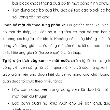
bởi block khác) thông qua bố trí mặt bằng hình chữ L,
Tận dụng góc bo của khu đất để tạo các block có ha
số lượng căn hộ góc.
Phân bổ mật độ theo từng phân khu
được tính toán: khu ven 
có mật độ thấp, khu căn hộ trung tâm có mật độ cao hơn
khoảng cách giữa các block. Khoảng cách này không chỉ tuâ
dựng về thông gió – chiếu sáng mà còn được tối ưu theo hướ
thiểu hiệu ứng gió rối (turbulence) ở chân tháp.
Tỷ lệ diện tích cây xanh – mặt nước
chiếm tỷ lệ lớn trong tổ
công viên ven sông, hồ cảnh quan nội khu và các mảng xanh 
giúp giảm hiệu ứng đảo nhiệt đô thị và nâng cao chất lượng
quan được tổ chức theo nhiều tầng:
Lớp cảnh quan ven sông: công viên, lối dạo bộ, thả
mát, bến du thuyền.
Lớp cảnh quan nội khu: vườn chủ đề, sân chơi, qu
cảnh quan.