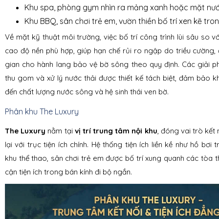
Khu spa, phòng gym nhìn ra mảng xanh hoặc mặt nư
Khu BBQ, sân chơi trẻ em, vườn thiền bố trí xen kẽ tro
Về mặt kỹ thuật môi trường, việc bố trí công trình lùi sâu so 
cao độ nền phù hợp, giúp hạn chế rủi ro ngập do triều cường,
gian cho hành lang bảo vệ bờ sông theo quy định. Các giải 
thu gom và xử lý nước thải được thiết kế tách biệt, đảm bảo
đến chất lượng nước sông và hệ sinh thái ven bờ.
Phân khu The Luxury
The Luxury
nằm tại
vị trí trung tâm nội khu
, đóng vai trò kết
lại với trục tiện ích chính. Hệ thống tiện ích liền kề như hồ bơi
khu thể thao, sân chơi trẻ em được bố trí xung quanh các tòa t
cận tiện ích trong bán kính đi bộ ngắn.