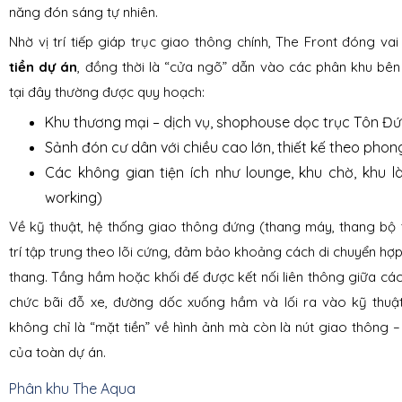
năng đón sáng tự nhiên.
Nhờ vị trí tiếp giáp trục giao thông chính, The Front đóng vai
tiền dự án
, đồng thời là “cửa ngõ” dẫn vào các phân khu bên
tại đây thường được quy hoạch:
Khu thương mại – dịch vụ, shophouse dọc trục Tôn Đ
Sảnh đón cư dân với chiều cao lớn, thiết kế theo pho
Các không gian tiện ích như lounge, khu chờ, khu l
working)
Về kỹ thuật, hệ thống giao thông đứng (thang máy, thang bộ
trí tập trung theo lõi cứng, đảm bảo khoảng cách di chuyển hợp
thang. Tầng hầm hoặc khối đế được kết nối liên thông giữa các 
chức bãi đỗ xe, đường dốc xuống hầm và lối ra vào kỹ thuật
không chỉ là “mặt tiền” về hình ảnh mà còn là nút giao thông 
của toàn dự án.
Phân khu The Aqua