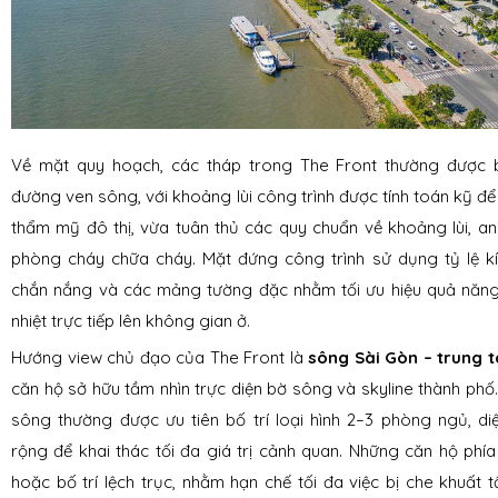
Về mặt quy hoạch, các tháp trong The Front thường được b
đường ven sông, với khoảng lùi công trình được tính toán kỹ đ
thẩm mỹ đô thị, vừa tuân thủ các quy chuẩn về khoảng lùi, a
phòng cháy chữa cháy. Mặt đứng công trình sử dụng tỷ lệ kí
chắn nắng và các mảng tường đặc nhằm tối ưu hiệu quả năng
nhiệt trực tiếp lên không gian ở.
Hướng view chủ đạo của The Front là
sông Sài Gòn – trung 
căn hộ sở hữu tầm nhìn trực diện bờ sông và skyline thành phố
sông thường được ưu tiên bố trí loại hình 2–3 phòng ngủ, diện
rộng để khai thác tối đa giá trị cảnh quan. Những căn hộ ph
hoặc bố trí lệch trục, nhằm hạn chế tối đa việc bị che khuất 