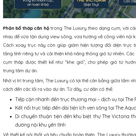
Phân bổ tháp căn hộ
trong The Luxury theo dạng cụm, với cá
nhau để vừa tận dụng view sông, vừa hướng về công viên nội kh
Cách xoay trục này còn giúp giảm hiện tượng đối diện trực t
tăng tính riêng tư và cải thiện khả năng thông gió tự nhiên. C
cụm tháp được thiết kế như “khe gió”, cho phép gió từ hướ
trung tâm dự án.
Nhờ vị trí trung tâm, The Luxury có lợi thế cân bằng giữa tầm nh
cách đến các lối ra vào dự án. Từ đây, cư dân có thể:
Tiếp cận nhanh đến trục thương mại – dịch vụ tại The 
Kết nối trực tiếp đến dải tiện ích ven sông tại The Aqu
Di chuyển thuận tiện đến khu biệt thự The Victoria 
đường nội khu yên tĩnh
Về thiết kế nội thất và tiêu chuẩn hoàn thiện, The Luxury thườn