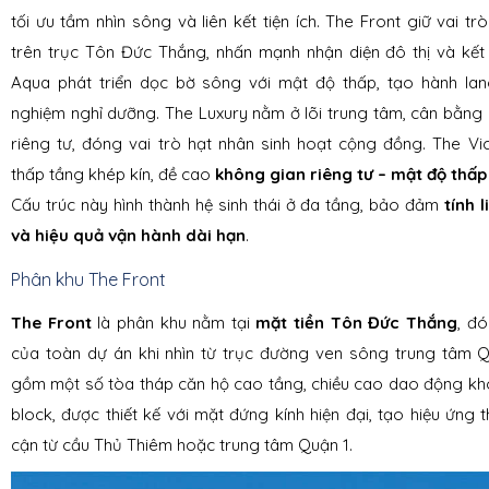
tối ưu tầm nhìn sông và liên kết tiện ích. The Front giữ vai tr
trên trục Tôn Đức Thắng, nhấn mạnh nhận diện đô thị và kết
Aqua phát triển dọc bờ sông với mật độ thấp, tạo hành lan
nghiệm nghỉ dưỡng. The Luxury nằm ở lõi trung tâm, cân bằng g
riêng tư, đóng vai trò hạt nhân sinh hoạt cộng đồng. The Vict
thấp tầng khép kín, đề cao
không gian riêng tư – mật độ thấp 
Cấu trúc này hình thành hệ sinh thái ở đa tầng, bảo đảm
tính 
và hiệu quả vận hành dài hạn
.
Phân khu The Front
The Front
là phân khu nằm tại
mặt tiền Tôn Đức Thắng
, đó
của toàn dự án khi nhìn từ trục đường ven sông trung tâm Q
gồm một số tòa tháp căn hộ cao tầng, chiều cao dao động kh
block, được thiết kế với mặt đứng kính hiện đại, tạo hiệu ứng t
cận từ cầu Thủ Thiêm hoặc trung tâm Quận 1.