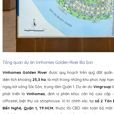
Tổng quan dự án Vinhomes Golden River Ba Son
Vinhomes Golden River
được quy hoạch trên quỹ đất quân 
diện tích khoảng
25,3 ha
, là một trong những khu phức hợp hạ
ngay bờ sông Sài Gòn, trung tâm Quận 1. Dự án do
Vingroup
l
phát triển là
Vinhomes
, định vị phân khúc căn hộ cao cấp –
officetel, biệt thự và shophouse. Vị trí chính xác tại
số 2 Tôn
Bến Nghé, Quận 1, TP.HCM
, thuộc lõi CBD nên toàn bộ mặt