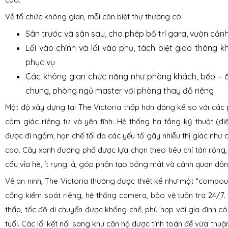
Về tổ chức không gian, mỗi căn biệt thự thường có:
Sân trước và sân sau, cho phép bố trí gara, vườn cảnh
Lối vào chính và lối vào phụ, tách biệt giao thông 
phục vụ
Các không gian chức năng như phòng khách, bếp – ă
chung, phòng ngủ master với phòng thay đồ riêng
Mật độ xây dựng tại The Victoria thấp hơn đáng kể so với các 
cảm giác riêng tư và yên tĩnh. Hệ thống hạ tầng kỹ thuật (điệ
được đi ngầm, hạn chế tối đa các yếu tố gây nhiễu thị giác như c
cao. Cây xanh đường phố được lựa chọn theo tiêu chí tán rộng,
cấu vỉa hè, ít rụng lá, góp phần tạo bóng mát và cảnh quan đồn
Về an ninh, The Victoria thường được thiết kế như một “compou
cổng kiểm soát riêng, hệ thống camera, bảo vệ tuần tra 24/7.
thấp, tốc độ di chuyển được khống chế, phù hợp với gia đình có
tuổi. Các lối kết nối sang khu căn hộ được tính toán để vừa thuậ