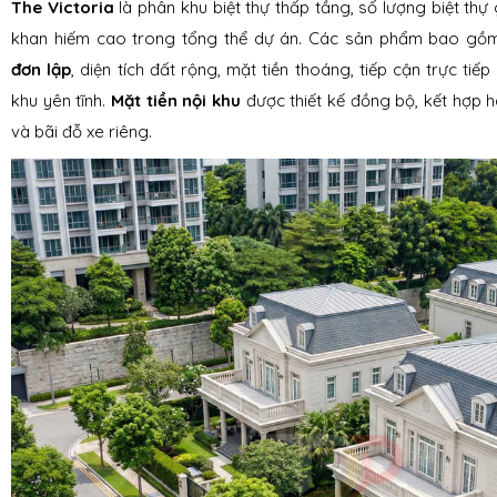
The Victoria
là phân khu biệt thự thấp tầng, số lượng biệt thự g
khan hiếm cao trong tổng thể dự án. Các sản phẩm bao g
đơn lập
, diện tích đất rộng, mặt tiền thoáng, tiếp cận trực tiế
khu yên tĩnh.
Mặt tiền nội khu
được thiết kế đồng bộ, kết hợp h
và bãi đỗ xe riêng.