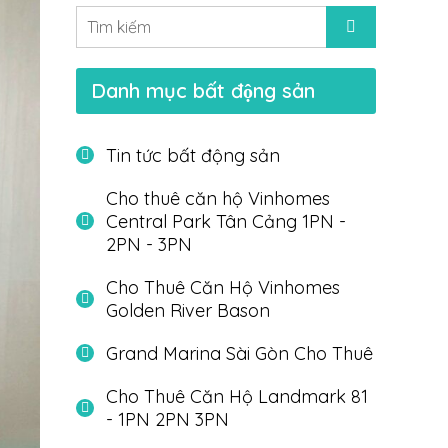
Danh mục bất động sản
Tin tức bất động sản
Cho thuê căn hộ Vinhomes
Central Park Tân Cảng 1PN -
2PN - 3PN
Cho Thuê Căn Hộ Vinhomes
Golden River Bason
Grand Marina Sài Gòn Cho Thuê
Cho Thuê Căn Hộ Landmark 81
- 1PN 2PN 3PN