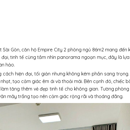
t Sài Gòn, căn hộ Empire City 2 phòng ngủ 86m2 mang đến 
ện đại, tinh tế cùng tầm nhìn panorama ngoạn mục, đây là lự
àn hảo.
 cách hiện đại, tối giản nhưng không kém phần sang trọng
nhạt, tạo cảm giác êm ái và thoải mái. Bên cạnh đó, chiếc b
làm tăng thêm vẻ đẹp tinh tế cho không gian. Tường phòng
 vân mây trắng tạo nên cảm giác rộng rãi và thoáng đãng.