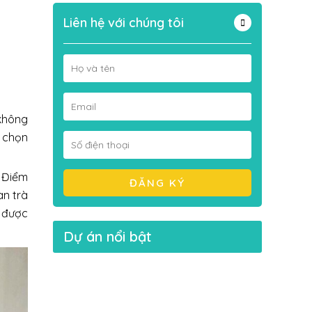
Liên hệ với chúng tôi
*
*
không
a chọn
*
. Điểm
ĐĂNG KÝ
àn trà
 được
Dự án nổi bật