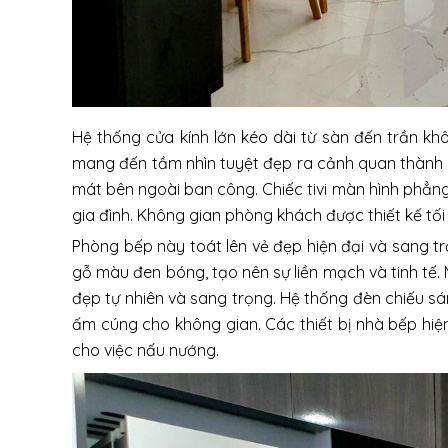
Hệ thống cửa kính lớn kéo dài từ sàn đến trần k
mang đến tầm nhìn tuyệt đẹp ra cảnh quan thành 
mát bên ngoài ban công. Chiếc tivi màn hình phẳng 
gia đình. Không gian phòng khách được thiết kế tối
Phòng bếp này toát lên vẻ đẹp hiện đại và sang t
gỗ màu đen bóng, tạo nên sự liền mạch và tinh t
đẹp tự nhiên và sang trọng. Hệ thống đèn chiếu s
ấm cúng cho không gian. Các thiết bị nhà bếp hiện 
cho việc nấu nướng.