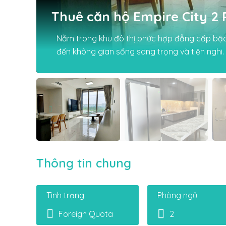
Thuê căn hộ Empire City 2
Nằm trong khu đô thị phức hợp đẳng cấp bậc
đến không gian sống sang trọng và tiện nghi.
Thông tin chung
Tình trạng
Phòng ngủ
Foreign Quota
2