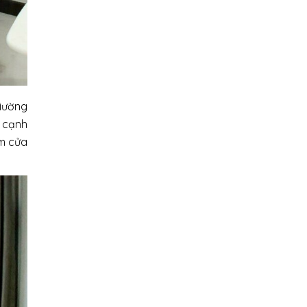
Giường
 cạnh
èm cửa