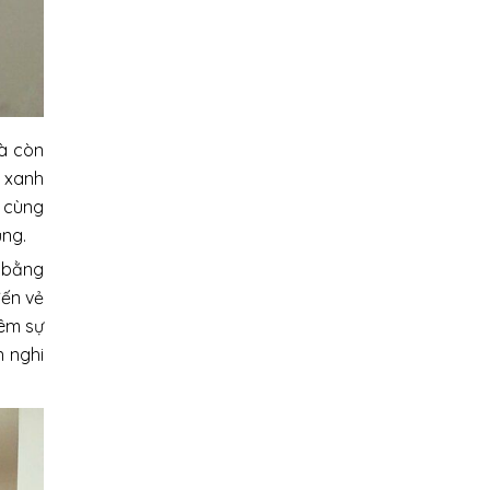
mà còn
h xanh
í cùng
ụng.
m bằng
đến vẻ
hêm sự
n nghi