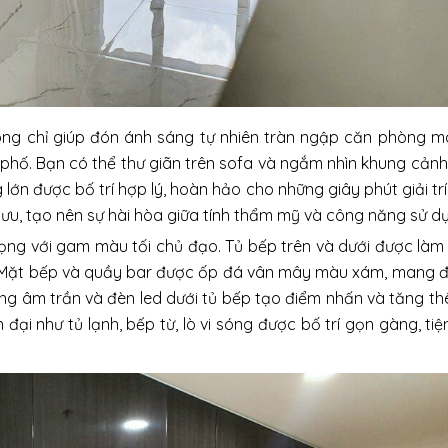
hông chỉ giúp đón ánh sáng tự nhiên tràn ngập căn phòng 
phố. Bạn có thể thư giãn trên sofa và ngắm nhìn khung cản
lớn được bố trí hợp lý, hoàn hảo cho những giây phút giải tr
 ưu, tạo nên sự hài hòa giữa tính thẩm mỹ và công năng sử d
rọng với gam màu tối chủ đạo. Tủ bếp trên và dưới được là
ế. Mặt bếp và quầy bar được ốp đá vân mây màu xám, mang 
áng âm trần và đèn led dưới tủ bếp tạo điểm nhấn và tăng t
đại như tủ lạnh, bếp từ, lò vi sóng được bố trí gọn gàng, tiệ