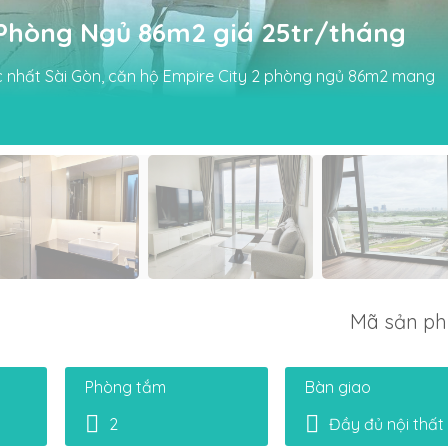
 Phòng Ngủ 86m2 giá 25tr/tháng
 nhất Sài Gòn, căn hộ Empire City 2 phòng ngủ 86m2 mang
Mã sản p
Phòng tắm
Bàn giao
2
Đầy đủ nội thất