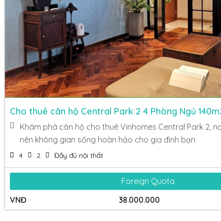
Cho thuê căn hộ Central Park 2 4 Phòng Ngủ 140m
Khám phá căn hộ cho thuê Vinhomes Central Park 2, nơi
nên không gian sống hoàn hảo cho gia đình bạn
4
2
Đầy đủ nội thất
Foreign Quota
VNĐ
38.000.000