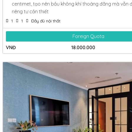
centimet, tạo nên bầu không khí thoáng đãng mà vẫn
riêng tư cần thiết
1
1
Đầy đủ nội thất
Foreign Quota
VNĐ
18.000.000