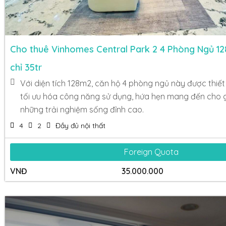
Cho thuê Vinhomes Central Park 2 4 Phòng Ngủ 1
chỉ 35tr
Với diện tích 128m2, căn hộ 4 phòng ngủ này được thiết k
tối ưu hóa công năng sử dụng, hứa hẹn mang đến cho 
những trải nghiệm sống đỉnh cao.
4
2
Đầy đủ nội thất
Foreign Quota
VNĐ
35.000.000