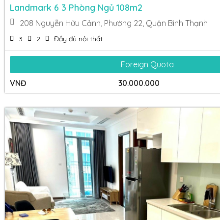
Landmark 6 3 Phòng Ngủ 108m2
208 Nguyễn Hữu Cảnh, Phường 22, Quận Bình Thạnh
3
2
Đầy đủ nội thất
Foreign Quota
VNĐ
30.000.000