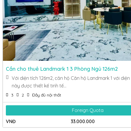
Cần cho thuê Landmark 1 3 Phòng Ngủ 126m2
Với diện tích 126m2, căn hộ Căn hộ Landmark 1 với diện
này được thiết kế tinh tế...
3
2
Đầy đủ nội thất
Foreign Quota
VNĐ
33.000.000