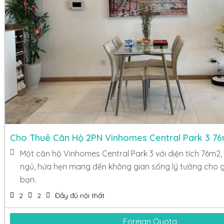
Cho Thuê Căn Hộ 2PN Vinhomes Central Park 3 7
Một căn hộ Vinhomes Central Park 3 với diện tích 76m2
ngủ, hứa hẹn mang đến không gian sống lý tưởng cho g
bạn.
2
2
Đầy đủ nội thất
Foreign Quota